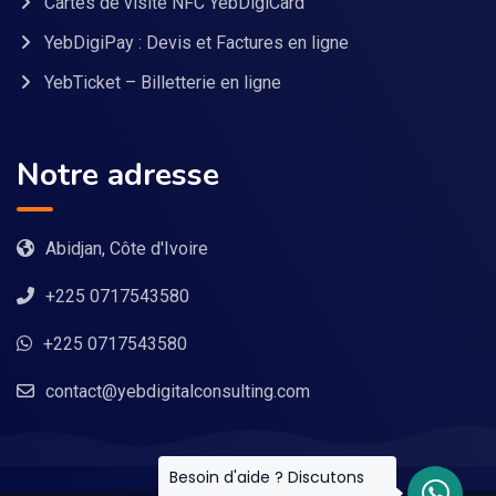
Cartes de visite NFC YebDigiCard
YebDigiPay : Devis et Factures en ligne
YebTicket – Billetterie en ligne
Notre adresse
Abidjan, Côte d'Ivoire
+225 0717543580
+225 0717543580
contact@yebdigitalconsulting.com
Besoin d'aide ? Discutons